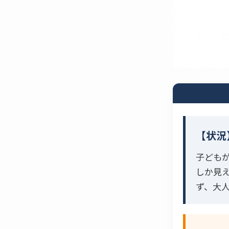
【状況
子ども
しか見
ず、大