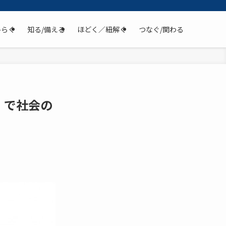
ひらく
知る/備える
ほどく／紐解く
つなぐ/関わる
」で社会の