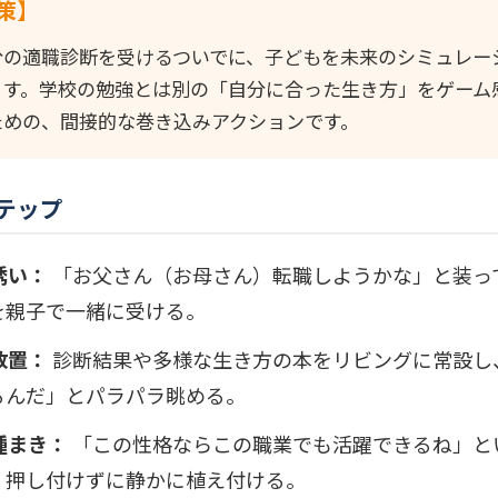
策】
分の適職診断を受けるついでに、子どもを未来のシミュレー
ます。学校の勉強とは別の「自分に合った生き方」をゲーム
ための、間接的な巻き込みアクションです。
テップ
な誘い：
「お父さん（お母さん）転職しようかな」と装っ
を親子で一緒に受ける。
の放置：
診断結果や多様な生き方の本をリビングに常設し
るんだ」とパラパラ眺める。
の種まき：
「この性格ならこの職業でも活躍できるね」と
、押し付けずに静かに植え付ける。