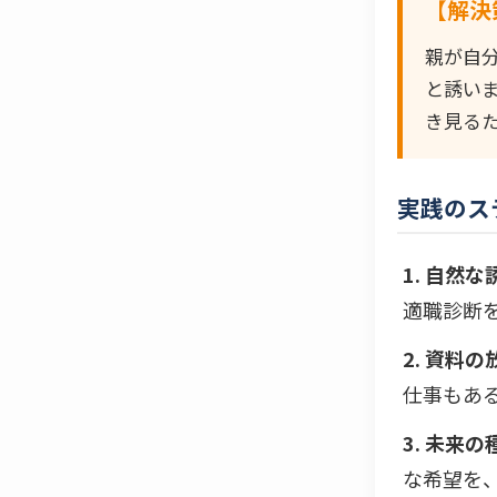
【解決
親が自
と誘い
き見る
実践のス
1. 自然
適職診断
2. 資料
仕事もあ
3. 未来
な希望を