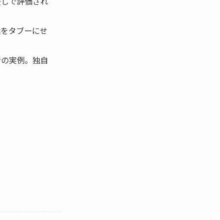
差しで評価され
話をタブーにせ
者の実例。独自