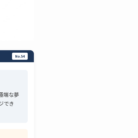
No.54
極端な夢
ジでき