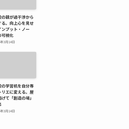
校の親が過干渉から
する。向上心を見せ
インプット・ノー
の可視化
6年3月14日
校の学習机を自分専
トリエに変える。屋
掲げて「創造の場」
出
6年3月14日