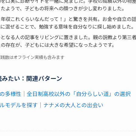
動を口実に診断サイトを一緒に見ました。学校の成績以外の物
ったようで、子どもの将来への顔つきが少し変わりました。
、年収これくらいなんだって！」と驚きを共有。お金や自立の
話に混ぜることで、勉強する意味を自分なりに探し始めました。
ルとなる人の記事をリビングに置きました。親の説教より第三
人の存在が、子どもには大きな希望になったようです。
実践数はオフライン実績も含みます
読みたい：関連パターン
 進路の多様性｜全日制高校以外の「自分らしい道」の選択
 ロールモデルを探す｜ナナメの大人との出会い