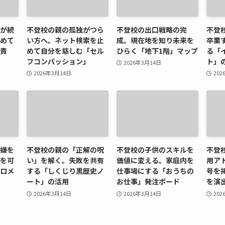
が続
不登校の親の孤独がつら
不登校の出口戦略の完
不登
めて
い方へ。ネット検索を止
成。現在地を知り未来を
卒業
責
めて自分を慈しむ「セル
ひらく「地下1階」マップ
る「
フコンパッション」
ト」
2026年3月14日
2026年3月14日
202
嫌を
不登校の親の「正解の呪
不登校の子供のスキルを
不登
を可
い」を解く。失敗を共有
価値に変える。家庭内を
用ア
ロメ
する「しくじり黒歴史ノ
仕事場にする「おうちの
号を
ート」の活用
お仕事」発注ボード
を演
2026年3月14日
2026年3月14日
202