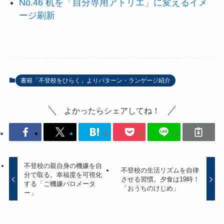
No.46 机を「自分専用アトリエ」に変えるイメ
ージ刷新
書籍「不登校をひらく」よりパターン・ランゲージ紹介
よかったらシェアしてね！
不登校の親自身の機嫌を自
不登校の生活リズムを自律
分で取る。幸福度を可視化
させる習慣。夕食は19時！
する「ご機嫌バロメータ
「おうちのけじめ」
ー」