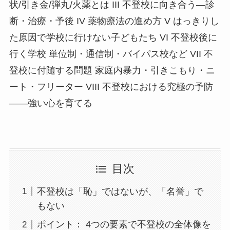
状/引き金/弾丸/火薬とは III 不登校に向き合う―診
断・治療・予後 IV 薬物療法の進め方 V はっきりし
た原因で学校に行けない子どもたち VI 不登校後に
行く学校 単位制・通信制・バイパス校など VII 不
登校に付随する問題 家庭内暴力・引きこもり・ニ
ート・フリーター VIII 不登校における究極の予防
――強い心を育てる
目次
不登校は「恥」ではないが、「名誉」で
もない
ポイント： 4つの要素で不登校の全体像を